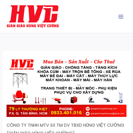
Nhảy
tới
nội
dung
CÔNG TY TNHH MTV SX TM DV TBXD
HÙNG VIỆT CƯỜNG